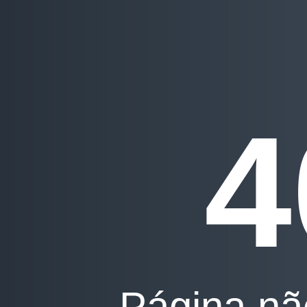
4
Página nã