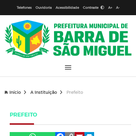
Telefones
Ouvidoria
Acessibilidade
Contraste
A+
A-
Início
A Instituição
Prefeito
PREFEITO