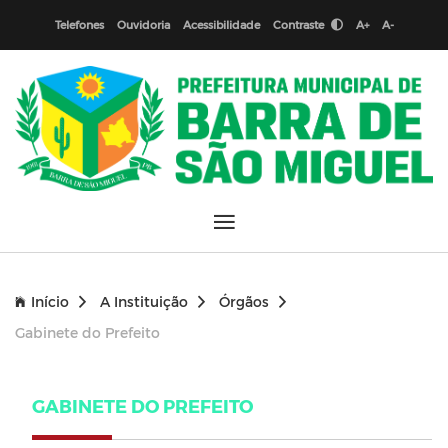
Telefones
Ouvidoria
Acessibilidade
Contraste
A+
A-
Início
A Instituição
Órgãos
Gabinete do Prefeito
GABINETE DO PREFEITO