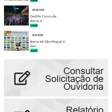
Geral
08.09.2023
Desfile Cívico de
Barra d...
Geral
21.07.2023
Barra de São Miguel é
des...
Geral