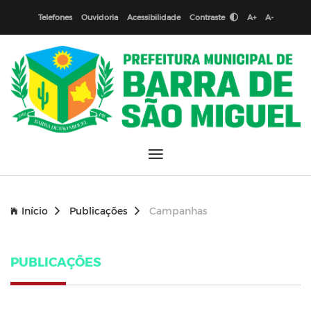
Telefones
Ouvidoria
Acessibilidade
Contraste
A+
A-
Início
Publicações
Campanhas
PUBLICAÇÕES