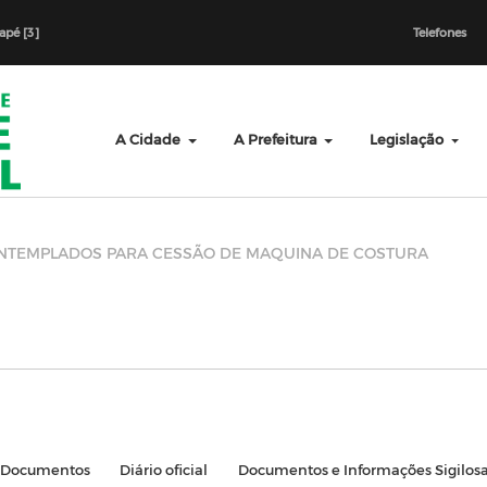
dapé [3]
Telefones
A Cidade
A Prefeitura
Legislação
NTEMPLADOS PARA CESSÃO DE MAQUINA DE COSTURA
Documentos
Diário oficial
Documentos e Informações Sigilos