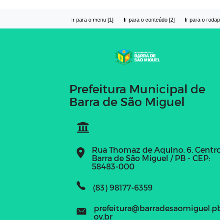
Ir para o menu [1]
Ir para o conteúdo [2]
Ir para o rodap
Prefeitura Municipal de
Barra de São Miguel
Rua Thomaz de Aquino, 6, Centr
Barra de São Miguel / PB - CEP:
58483-000
(83) 98177-6359
prefeitura@barradesaomiguel.p
ov.br