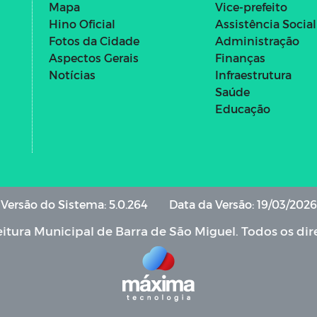
Mapa
Vice-prefeito
Hino Oficial
Assistência Social
Fotos da Cidade
Administração
Aspectos Gerais
Finanças
Notícias
Infraestrutura
Saúde
Educação
Versão do Sistema: 5.0.264
Data da Versão: 19/03/2026
itura Municipal de Barra de São Miguel. Todos os dir