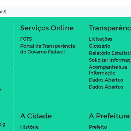
é [3]
Serviços Online
Transparênc
FGTS
Licitações
Portal da Transparência
Glossário
do Governo Federal
Relatório Estatíst
Solicitar Informa
Acompanhe sua
Informação
Dados Abertos
Dados Abertos
o
A Cidade
A Prefeitura
b.g
História
Prefeito