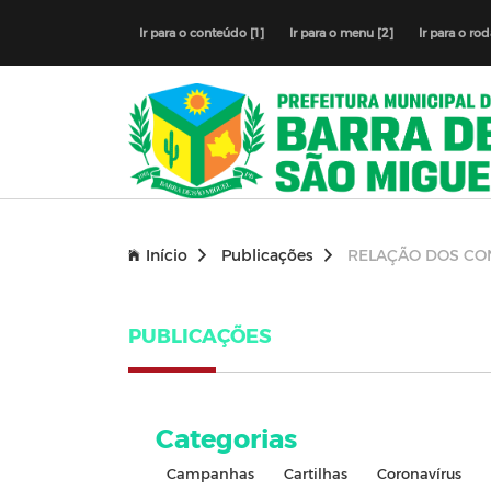
Ir para o conteúdo [1]
Ir para o menu [2]
Ir para o ro
Início
Publicações
RELAÇÃO DOS CO
PUBLICAÇÕES
Categorias
Campanhas
Cartilhas
Coronavírus