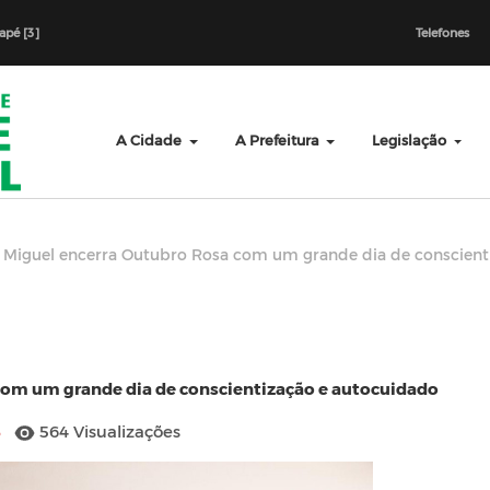
dapé [3]
Telefones
A Cidade
A Prefeitura
Legislação
 Miguel encerra Outubro Rosa com um grande dia de conscient
com um grande dia de conscientização e autocuidado
3
564 Visualizações