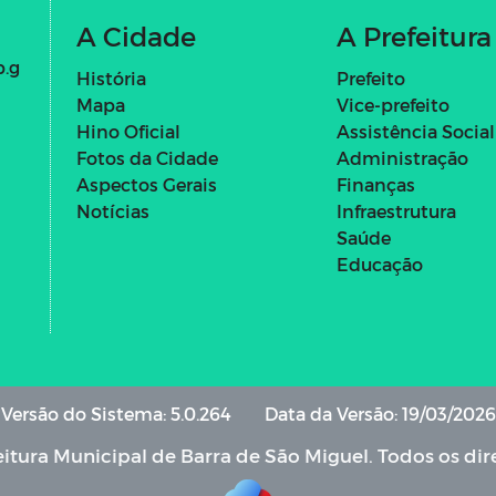
A Cidade
A Prefeitura
b.g
História
Prefeito
Mapa
Vice-prefeito
Hino Oficial
Assistência Social
Fotos da Cidade
Administração
Aspectos Gerais
Finanças
Notícias
Infraestrutura
Saúde
Educação
Versão do Sistema: 5.0.264
Data da Versão: 19/03/2026
itura Municipal de Barra de São Miguel. Todos os dir