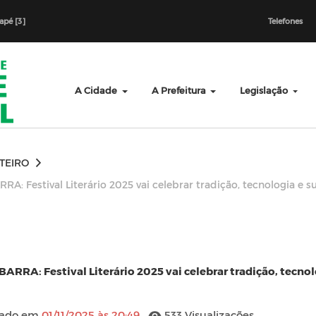
dapé [3]
Telefones
A Cidade
A Prefeitura
Legislação
TEIRO
RRA: Festival Literário 2025 vai celebrar tradição, tecnologia e 
IBARRA: Festival Literário 2025 vai celebrar tradição, tecnol
cado em
01/11/2025 às 20:49
533 Visualizações