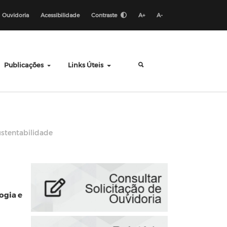
Ouvidoria
Acessibilidade
Contraste
A+
A-
Publicações
Links Úteis
sustentabilidade
ogia e