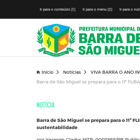
Ir para o conteúdo [1]
Ir para o menu [2]
Ir para o ro
Início
Notícias
VIVA BARRA O ANO IN
Barra de São Miguel se prepara para o 11ª FLIBA
NOTÍCIA
Barra de São Miguel se prepara para o 11ª FL
sustentabilidade
por Yasmim Gladys MTB: 0003868/PB Publi