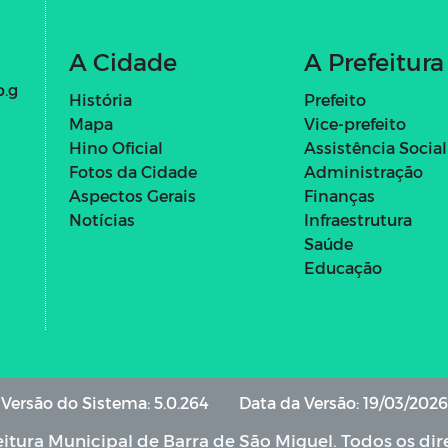
A Cidade
A Prefeitura
b.g
História
Prefeito
Mapa
Vice-prefeito
Hino Oficial
Assistência Social
Fotos da Cidade
Administração
Aspectos Gerais
Finanças
Notícias
Infraestrutura
Saúde
Educação
Versão do Sistema: 5.0.264
Data da Versão: 19/03/2026
itura Municipal de Barra de São Miguel. Todos os dir