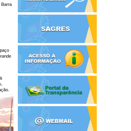
 Barra 
paço 
rande 
à 
, 
ação.