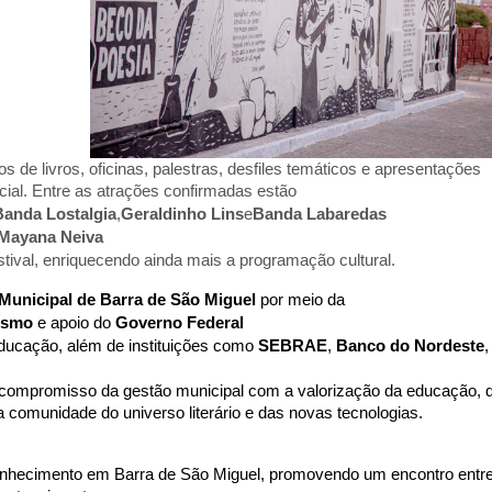
 livros, oficinas, palestras, desfiles temáticos e apresentações
ial. Entre as atrações confirmadas estão
Banda Lostalgia
,
Geraldinho Lins
e
Banda Labaredas
Mayana Neiva
estival, enriquecendo ainda mais a programação cultural.
 Municipal de Barra de São Miguel
 por meio da 
rismo
 e apoio do 
Governo Federal
 educação, além de instituições como 
SEBRAE
,
 Banco do Nordeste
,
a comunidade do universo literário e das novas tecnologias.