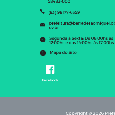
58483-000
(83) 98177-6359
prefeitura@barradesaomiguel.p
ov.br
Segunda à Sexta: De 08:00hs às
12:00hs e das 14:00hs às 17:00hs
Mapa do Site
Facebook
Copyright © 2026 Prefe