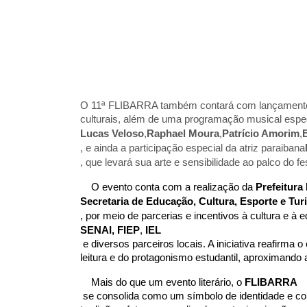
O 11ª FLIBARRA também contará com lançamentos de
culturais, além de uma programação musical espec
Lucas Veloso
,
Raphael Moura
,
Patrício Amorim
,
, e ainda a participação especial da atriz paraibana
, que levará sua arte e sensibilidade ao palco do f
O evento conta com a realização da 
Prefeitura
Secretaria de Educação, Cultura, Esporte e Tu
, por meio de parcerias e incentivos à cultura e à
SENAI,
FIEP
,
 IEL
 e diversos parceiros locais. A iniciativa reafirma o compromisso da gestão municipal com a valorização da educação, da 
leitura e do protagonismo estudantil, aproximando 
Mais do que um evento literário, o
 FLIBARRA
 se consolida como um símbolo de identidade e conhecimento em Barra de São Miguel, promovendo um encontro entre 