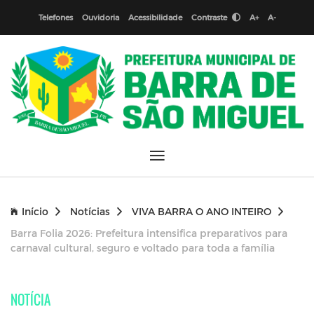
Telefones
Ouvidoria
Acessibilidade
Contraste
A+
A-
Início
Notícias
VIVA BARRA O ANO INTEIRO
Barra Folia 2026: Prefeitura intensifica preparativos para
carnaval cultural, seguro e voltado para toda a família
NOTÍCIA