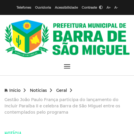
Telefones
Ouvidoria
Acessibilidade
Contraste
A+
A-
Início
Notícias
Geral
Gestão João Paulo França participa do lançamento do
Incluir Paraíba II e celebra Barra de São Miguel entre os
contemplados pelo programa