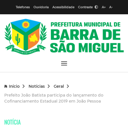
Telefones
Ouvidoria
Acessibilidade
Contraste
A+
A-
Início
Notícias
Geral
Prefeito João Batista participa do lançamento do
Cofinanciamento Estadual 2019 em João Pessoa
NOTÍCIA