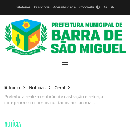
Telefones
Ouvidoria
Acessibilidade
Contraste
A+
A-
Início
Notícias
Geral
Prefeitura realiza mutirão de castração e reforça
compromisso com os cuidados aos animais
NOTÍCIA