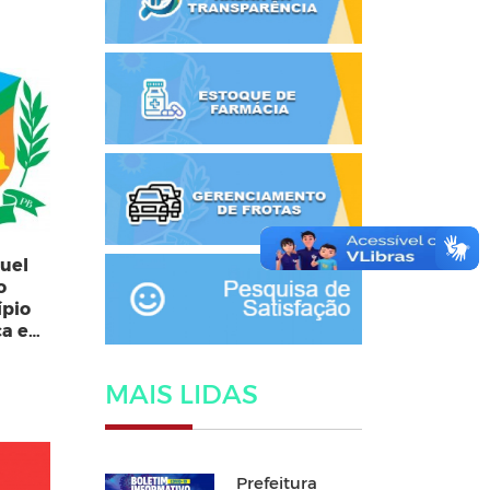
guel
o
ípio
ca e
MAIS LIDAS
Prefeitura