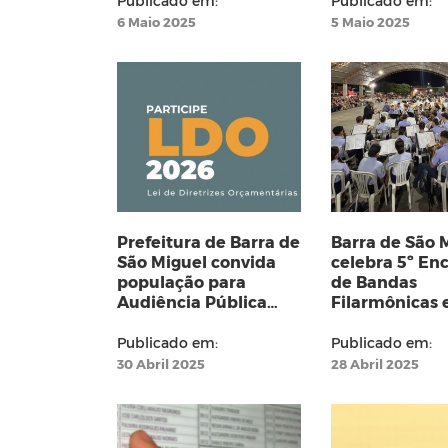
Publicado em:
Publicado em:
6 Maio 2025
5 Maio 2025
Prefeitura de Barra de
Barra de São 
São Miguel convida
celebra 5º En
população para
de Bandas
Audiência Pública
Filarmônicas e
sobre a LDO 2026
anos da Filar
São Miguel
Publicado em:
Publicado em:
30 Abril 2025
28 Abril 2025