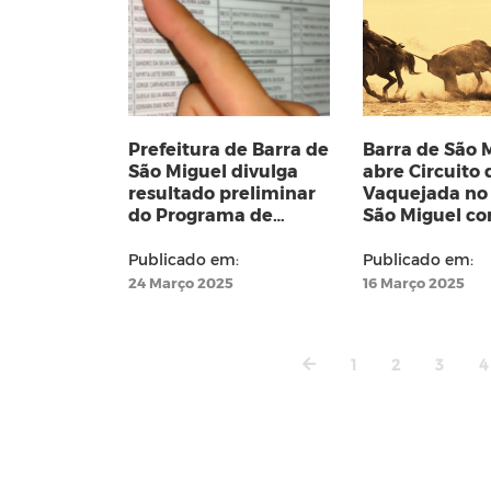
Prefeitura de Barra de
Barra de São 
São Miguel divulga
abre Circuito 
resultado preliminar
Vaquejada no
do Programa de
São Miguel c
Estágio na Educação
grande públic
(PEE)
Publicado em:
Publicado em:
24 Março 2025
16 Março 2025
1
2
3
4