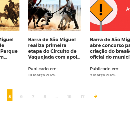
Miguel
Barra de São Miguel
Barra de São Mi
de
realiza primeira
abre concurso p
 Parque
etapa do Circuito de
criação do brasã
om
Vaquejada com apoio
oficial do munic
o
da prefeitura
Publicado em:
Publicado em:
10 Março 2025
7 Março 2025
5
6
7
8
...
16
17