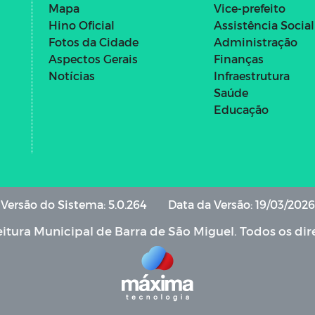
Mapa
Vice-prefeito
Hino Oficial
Assistência Social
Fotos da Cidade
Administração
Aspectos Gerais
Finanças
Notícias
Infraestrutura
Saúde
Educação
Versão do Sistema: 5.0.264
Data da Versão: 19/03/2026
itura Municipal de Barra de São Miguel. Todos os dir