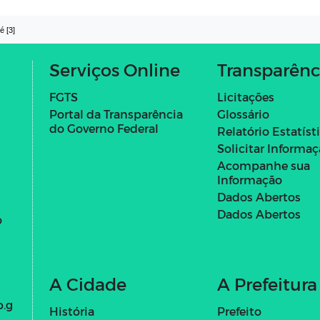
é [3]
Serviços Online
Transparênc
FGTS
Licitações
Portal da Transparência
Glossário
do Governo Federal
Relatório Estatíst
Solicitar Informa
Acompanhe sua
Informação
Dados Abertos
Dados Abertos
o
A Cidade
A Prefeitura
b.g
História
Prefeito