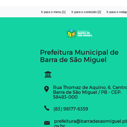
Ir para o menu [1]
Ir para o conteúdo [2]
Ir para o rodap
Prefeitura Municipal de
Barra de São Miguel
Rua Thomaz de Aquino, 6, Centr
Barra de São Miguel / PB - CEP:
58483-000
(83) 98177-6359
prefeitura@barradesaomiguel.p
ov.br