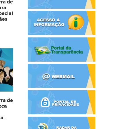
rra de
ara
ecial
ães
rra de
oca
ca
nimal