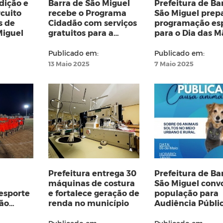
dição e
Barra de São Miguel
Prefeitura de Ba
cuito
recebe o Programa
São Miguel prep
s de
Cidadão com serviços
programação esp
Miguel
gratuitos para a
para o Dia das M
população
Publicado em:
Publicado em:
13 Maio 2025
7 Maio 2025
Prefeitura entrega 30
Prefeitura de Ba
máquinas de costura
São Miguel conv
esporte
e fortalece geração de
população para
ão
renda no município
Audiência Públi
sobre a causa a