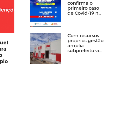
confirma o
primeiro caso
de Covid-19 no
município
Com recursos
próprios gestão
guel
amplia
ara
subprefeitura
o
de Floresta
ípio