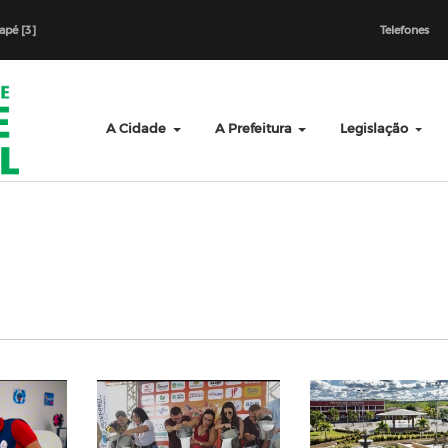
dapé [3]
Telefones
A Cidade
A Prefeitura
Legislação