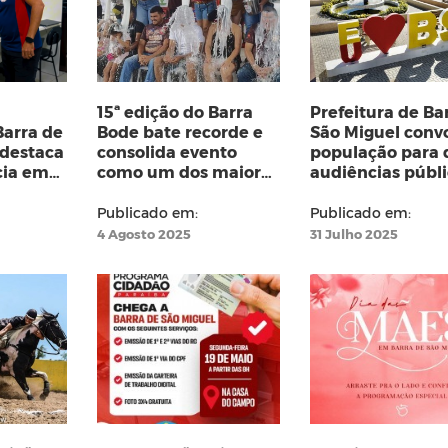
15ª edição do Barra
Prefeitura de Ba
arra de
Bode bate recorde e
São Miguel conv
 destaca
consolida evento
população para 
cia em
como um dos maiores
audiências públ
gral e
da Paraíba
sobre orçament
municipal e est
Publicado em:
Publicado em:
4 Agosto 2025
31 Julho 2025