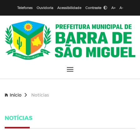
Telefones
Ouvidoria
Acessibilidade
Contraste
A+
A-
Início
Notícias
NOTÍCIAS